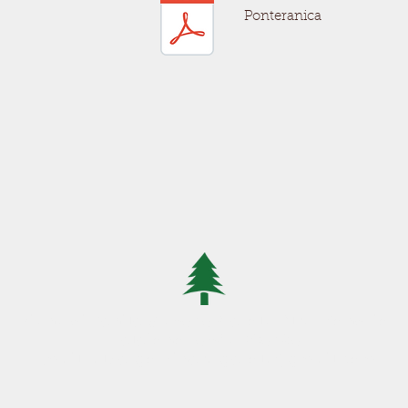
Ponteranica
Piana di Fenile 5 23010 Gerola Alta- Sondrio
Telefono: 0342 690180
Email:
albergo.pineta.gerola@gmail.com