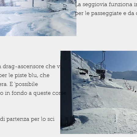
La seggiovia funziona in
per le passeggiate e da 
n drag-ascensore che vi
r le piste blu, che
ra. E 'possibile
co in fondo a queste corse
di partenza per lo sci