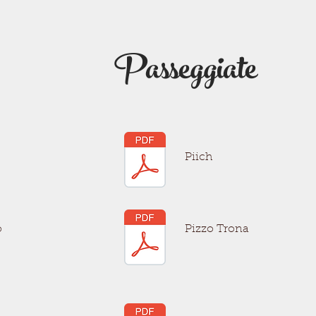
Passeggiate
Piich
o
Pizzo Trona