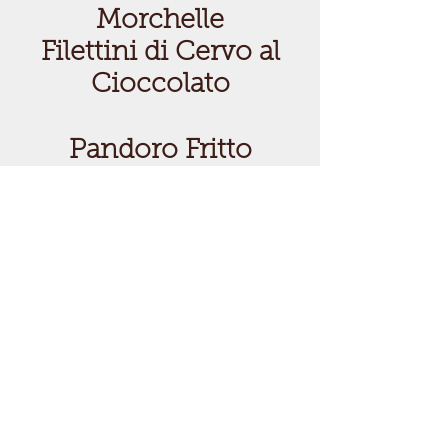
Morchelle
Filettini di Cervo al
Cioccolato
Pandoro Fritto
Possibilità di Menù à
la Carte
Piana di Fenile 5 23010 Gerola
Alta- Sondrio
Telefono:
0342 690180
Email: