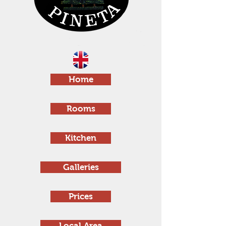
Home
Rooms
Kitchen
Galleries
Prices
Local Area